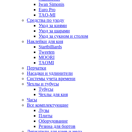
Iwan Simonis
Euro Pro
TAO-MI
Средства по уходу
Уход за киями
Уход за шарами
Уход за сукном и столом
Наклейки для кия
Startbilliards
Tweeten
MOORI
TAOMI
Перчатки
Насадки и удлинители
Системы учета времени
Чехлы и тубусы
Тубусы
Чехлы для кия
Часы
Все комплектующие
Лузы
Плиты
Оборудование
Резина для бортов
Держатели для киев и мела