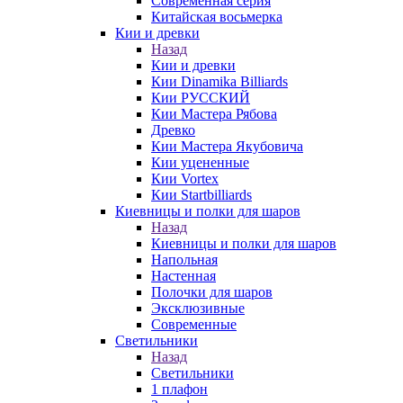
Современная серия
Китайская восьмерка
Кии и древки
Назад
Кии и древки
Кии Dinamika Billiards
Кии РУССКИЙ
Кии Мастера Рябова
Древко
Кии Мастера Якубовича
Кии уцененные
Кии Vortex
Кии Startbilliards
Киевницы и полки для шаров
Назад
Киевницы и полки для шаров
Напольная
Настенная
Полочки для шаров
Эксклюзивные
Современные
Светильники
Назад
Светильники
1 плафон