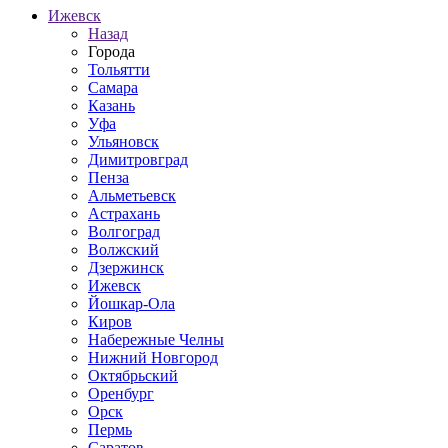
Ижевск
Назад
Города
Тольятти
Самара
Казань
Уфа
Ульяновск
Димитровград
Пенза
Альметьевск
Астрахань
Волгоград
Волжский
Дзержинск
Ижевск
Йошкар-Ола
Киров
Набережные Челны
Нижний Новгород
Октябрьский
Оренбург
Орск
Пермь
Саратов