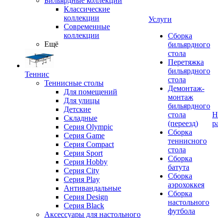
Бильярдные коллекции
Классические
коллекции
Услуги
Современные
коллекции
Сборка
Ещё
бильярдного
стола
Перетяжка
бильярдного
Теннис
стола
Теннисные столы
Демонтаж-
Для помещений
монтаж
Для улицы
бильярдного
Детские
стола
Н
Складные
(переезд)
р
Серия Olympic
Сборка
Серия Game
теннисного
Серия Compact
стола
Серия Sport
Сборка
Серия Hobby
батута
Серия City
Сборка
Серия Play
аэрохоккея
Антивандальные
Сборка
Серия Design
настольного
Серия Black
футбола
Аксессуары для настольного