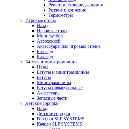
Решетки, сковороды, камни
Розжиг и копчение
Термометры
Игровые столы
Назад
Игровые столы
Минифутбол
Аэрохоккей
Аксессуары для игровых столов
Бильяpд
Бильяpд
Батуты и минитрамплины
Назад
Батуты и минитрамплины
Батуты
Минитрамплины
Батуты прямоугольные
Аксессуары
Запасные части
Детские городки
Назад
Детские городки
Городки SLP SYSTEMS
Качели SLP SYSTEMS