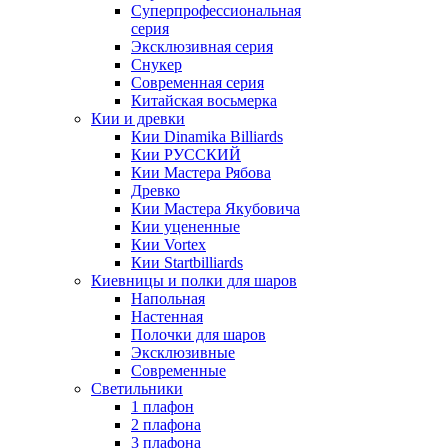
Суперпрофессиональная
серия
Эксклюзивная серия
Снукер
Современная серия
Китайская восьмерка
Кии и древки
Кии Dinamika Billiards
Кии РУССКИЙ
Кии Мастера Рябова
Древко
Кии Мастера Якубовича
Кии уцененные
Кии Vortex
Кии Startbilliards
Киевницы и полки для шаров
Напольная
Настенная
Полочки для шаров
Эксклюзивные
Современные
Светильники
1 плафон
2 плафона
3 плафона