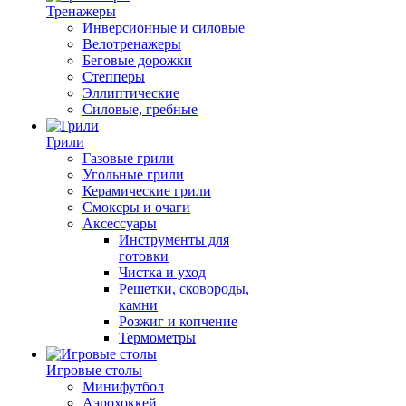
Тренажеры
Инверсионные и силовые
Велотренажеры
Беговые дорожки
Степперы
Эллиптические
Силовые, гребные
Грили
Газовые грили
Угольные грили
Керамические грили
Смокеры и очаги
Аксессуары
Инструменты для
готовки
Чистка и уход
Решетки, сковороды,
камни
Розжиг и копчение
Термометры
Игровые столы
Минифутбол
Аэрохоккей