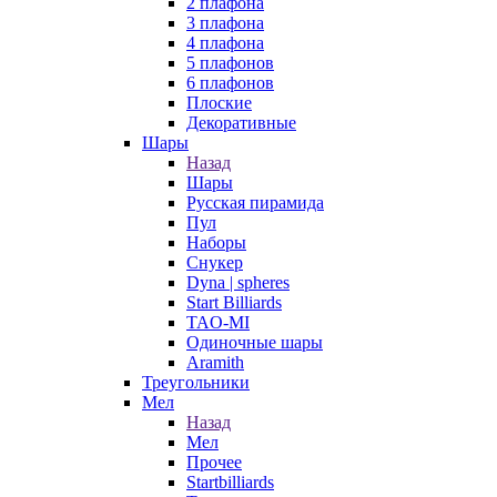
2 плафона
3 плафона
4 плафона
5 плафонов
6 плафонов
Плоские
Декоративные
Шары
Назад
Шары
Русская пирамида
Пул
Наборы
Снукер
Dyna | spheres
Start Billiards
TAO-MI
Одиночные шары
Aramith
Треугольники
Мел
Назад
Мел
Прочее
Startbilliards