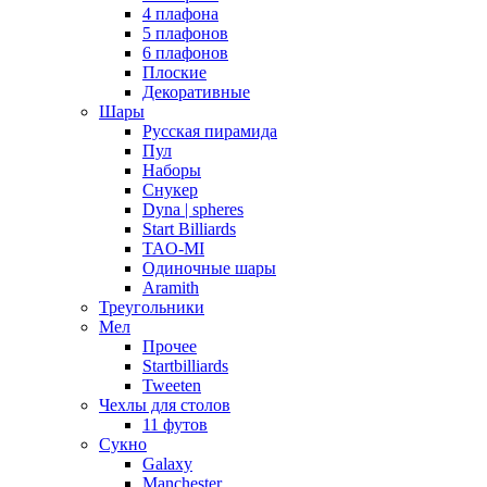
4 плафона
5 плафонов
6 плафонов
Плоские
Декоративные
Шары
Русская пирамида
Пул
Наборы
Снукер
Dyna | spheres
Start Billiards
TAO-MI
Одиночные шары
Aramith
Треугольники
Мел
Прочее
Startbilliards
Tweeten
Чехлы для столов
11 футов
Сукно
Galaxy
Manchester