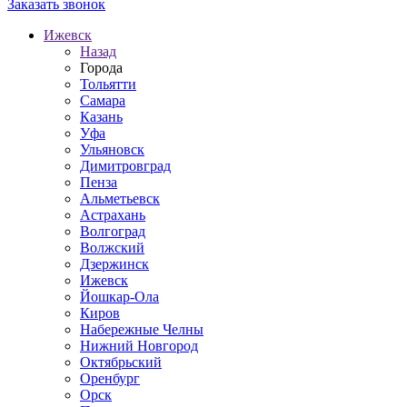
Заказать звонок
Ижевск
Назад
Города
Тольятти
Самара
Казань
Уфа
Ульяновск
Димитровград
Пенза
Альметьевск
Астрахань
Волгоград
Волжский
Дзержинск
Ижевск
Йошкар-Ола
Киров
Набережные Челны
Нижний Новгород
Октябрьский
Оренбург
Орск