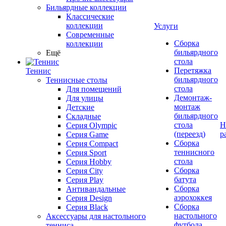
Бильярдные коллекции
Классические
коллекции
Услуги
Современные
Сборка
коллекции
бильярдного
Ещё
стола
Перетяжка
Теннис
бильярдного
Теннисные столы
стола
Для помещений
Демонтаж-
Для улицы
монтаж
Детские
бильярдного
Складные
стола
Н
Серия Olympic
(переезд)
р
Серия Game
Сборка
Серия Compact
теннисного
Серия Sport
стола
Серия Hobby
Сборка
Серия City
батута
Серия Play
Сборка
Антивандальные
аэрохоккея
Серия Design
Сборка
Серия Black
настольного
Аксессуары для настольного
футбола
тенниса