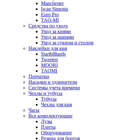
Manchester
Iwan Simonis
Euro Pro
TAO-MI
Средства по уходу
Уход за киями
Уход за шарами
Уход за сукном и столом
Наклейки для кия
Startbilliards
Tweeten
MOORI
TAOMI
Перчатки
Насадки и удлинители
Системы учета времени
Чехлы и тубусы
Тубусы
Чехлы для кия
Часы
Все комплектующие
Лузы
Плиты
Оборудование
Резина для бортов