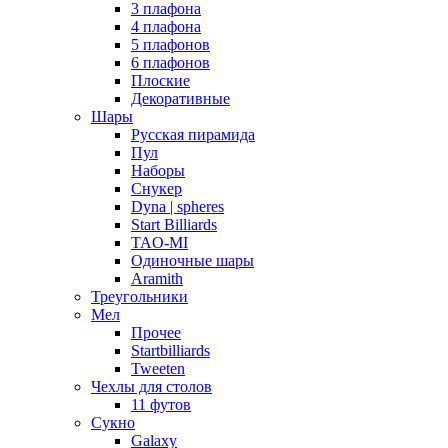
3 плафона
4 плафона
5 плафонов
6 плафонов
Плоские
Декоративные
Шары
Русская пирамида
Пул
Наборы
Снукер
Dyna | spheres
Start Billiards
TAO-MI
Одиночные шары
Aramith
Треугольники
Мел
Прочее
Startbilliards
Tweeten
Чехлы для столов
11 футов
Сукно
Galaxy