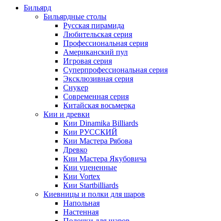
Бильярд
Бильярдные столы
Русская пирамида
Любительская серия
Профессиональная серия
Американский пул
Игровая серия
Суперпрофессиональная серия
Эксклюзивная серия
Снукер
Современная серия
Китайская восьмерка
Кии и древки
Кии Dinamika Billiards
Кии РУССКИЙ
Кии Мастера Рябова
Древко
Кии Мастера Якубовича
Кии уцененные
Кии Vortex
Кии Startbilliards
Киевницы и полки для шаров
Напольная
Настенная
Полочки для шаров