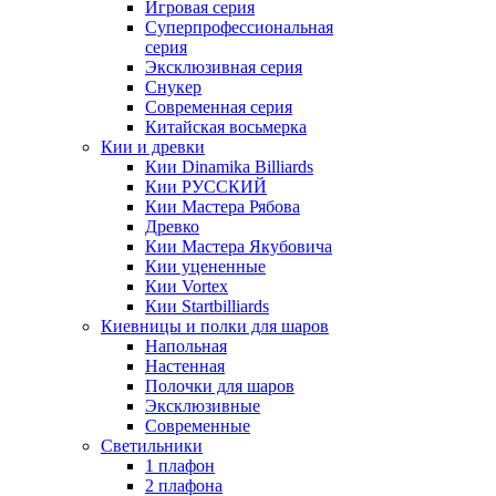
Игровая серия
Суперпрофессиональная
серия
Эксклюзивная серия
Снукер
Современная серия
Китайская восьмерка
Кии и древки
Кии Dinamika Billiards
Кии РУССКИЙ
Кии Мастера Рябова
Древко
Кии Мастера Якубовича
Кии уцененные
Кии Vortex
Кии Startbilliards
Киевницы и полки для шаров
Напольная
Настенная
Полочки для шаров
Эксклюзивные
Современные
Светильники
1 плафон
2 плафона