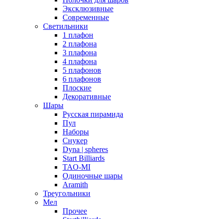
Эксклюзивные
Современные
Светильники
1 плафон
2 плафона
3 плафона
4 плафона
5 плафонов
6 плафонов
Плоские
Декоративные
Шары
Русская пирамида
Пул
Наборы
Снукер
Dyna | spheres
Start Billiards
TAO-MI
Одиночные шары
Aramith
Треугольники
Мел
Прочее