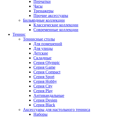
Перчатки
Часы
Тренажеры
Прочие аксессуары
Бильярдные коллекции
Классические коллекции
Современные коллекции
Теннис
Теннисные столы
Для помещений
Для улицы
Детские
Складные
Серия Olympic
Серия Game
Серия Compact
Серия Sport
Серия Hobby
Серия City
Серия Play
Антивандальные
Серия Design
Серия Black
Аксессуары для настольного тенниса
Наборы