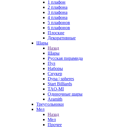
1 плафон
2 плафона
3 плафона
4 плафона
5 плафонов
6 плафонов
Плоские
Декоративные
Шары
Назад
Шары
Русская пирамида
Пул
Наборы
Снукер
Dyna | spheres
Start Billiards
TAO-MI
Одиночные шары
Aramith
Треугольники
Мел
Назад
Мел
Прочее