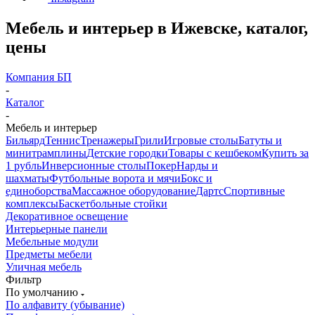
Мебель и интерьер в Ижевске, каталог,
цены
Компания БП
-
Каталог
-
Мебель и интерьер
Бильярд
Теннис
Тренажеры
Грили
Игровые столы
Батуты и
минитрамплины
Детские городки
Товары с кешбеком
Купить за
1 рубль
Инверсионные столы
Покер
Нарды и
шахматы
Футбольные ворота и мячи
Бокс и
единоборства
Массажное оборудование
Дартс
Спортивные
комплексы
Баскетбольные стойки
Декоративное освещение
Интерьерные панели
Мебельные модули
Предметы мебели
Уличная мебель
Фильтр
По умолчанию
По алфавиту (убывание)