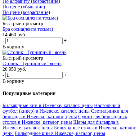
По алфавиту (возрастание)
По цене (убывание)
По цене (возрастание)
Быстрый просмотр
Бра сосна(лента,тесьма)
14 460
руб.
-
+
В корзину
Быстрый просмотр
Столик "Турнирный" ясень
20 950
руб.
-
+
В корзину
Популярные категории
Бильярдные кии в Ижевске, каталог, цены
Настольный
футбол (кикер) в Ижевске, каталог, цены
Светильники для
бильярда в Ижевске, каталог, цены
Сукно для бильярдных
столов в Ижевске, каталог, цены
Шары для бильярда в
Ижевске, каталог, цены
Бильярдные столы в Ижевске, каталог,
цены
Бильярдные кии в Ижевске, каталог, цены