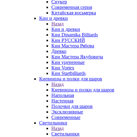
Снукер
Современная серия
Китайская восьмерка
Кии и древки
Назад
Кии и древки
Кии Dinamika Billiards
Кии РУССКИЙ
Кии Мастера Рябова
Древко
Кии Мастера Якубовича
Кии уцененные
Кии Vortex
Кии Startbilliards
Киевницы и полки для шаров
Назад
Киевницы и полки для шаров
Напольная
Настенная
Полочки для шаров
Эксклюзивные
Современные
Светильники
Назад
Светильники