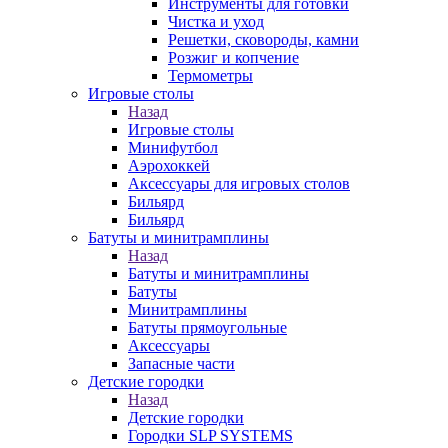
Инструменты для готовки
Чистка и уход
Решетки, сковороды, камни
Розжиг и копчение
Термометры
Игровые столы
Назад
Игровые столы
Минифутбол
Аэрохоккей
Аксессуары для игровых столов
Бильяpд
Бильяpд
Батуты и минитрамплины
Назад
Батуты и минитрамплины
Батуты
Минитрамплины
Батуты прямоугольные
Аксессуары
Запасные части
Детские городки
Назад
Детские городки
Городки SLP SYSTEMS