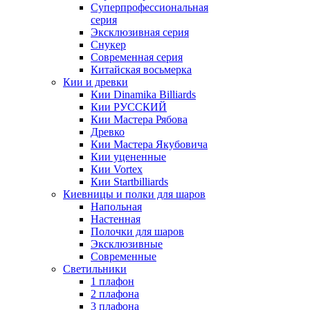
Суперпрофессиональная
серия
Эксклюзивная серия
Снукер
Современная серия
Китайская восьмерка
Кии и древки
Кии Dinamika Billiards
Кии РУССКИЙ
Кии Мастера Рябова
Древко
Кии Мастера Якубовича
Кии уцененные
Кии Vortex
Кии Startbilliards
Киевницы и полки для шаров
Напольная
Настенная
Полочки для шаров
Эксклюзивные
Современные
Светильники
1 плафон
2 плафона
3 плафона