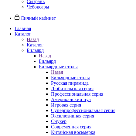
Сызрань
Чебоксары
Личный кабинет
Главная
Каталог
Назад
Каталог
Бильярд
Назад
Бильярд
Бильярдные столы
Назад
Бильярдные столы
Русская пирамида
Любительская серия
Профессиональная серия
Американский пул
Игровая серия
Суперпрофессиональная серия
Эксклюзивная серия
Снукер
Современная серия
Китайская восьмерка