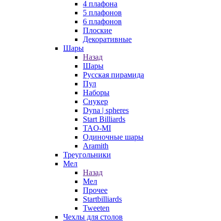
4 плафона
5 плафонов
6 плафонов
Плоские
Декоративные
Шары
Назад
Шары
Русская пирамида
Пул
Наборы
Снукер
Dyna | spheres
Start Billiards
TAO-MI
Одиночные шары
Aramith
Треугольники
Мел
Назад
Мел
Прочее
Startbilliards
Tweeten
Чехлы для столов