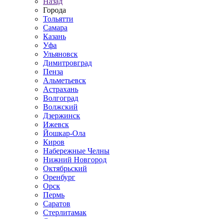
Назад
Города
Тольятти
Самара
Казань
Уфа
Ульяновск
Димитровград
Пенза
Альметьевск
Астрахань
Волгоград
Волжский
Дзержинск
Ижевск
Йошкар-Ола
Киров
Набережные Челны
Нижний Новгород
Октябрьский
Оренбург
Орск
Пермь
Саратов
Стерлитамак