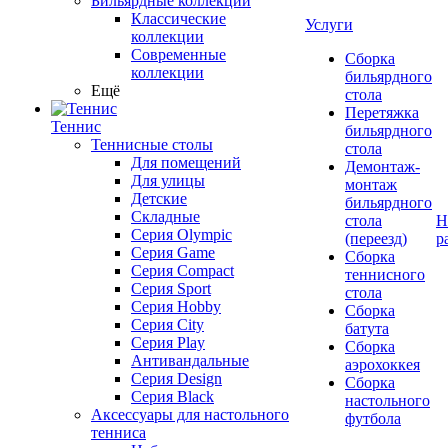
Бильярдные коллекции
Классические
Услуги
коллекции
Современные
Сборка
коллекции
бильярдного
Ещё
стола
Перетяжка
Теннис
бильярдного
Теннисные столы
стола
Для помещений
Демонтаж-
Для улицы
монтаж
Детские
бильярдного
Складные
стола
Н
Серия Olympic
(переезд)
р
Серия Game
Сборка
Серия Compact
теннисного
Серия Sport
стола
Серия Hobby
Сборка
Серия City
батута
Серия Play
Сборка
Антивандальные
аэрохоккея
Серия Design
Сборка
Серия Black
настольного
Аксессуары для настольного
футбола
тенниса