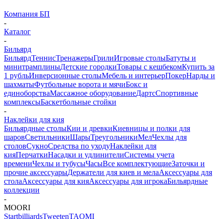
Компания БП
-
Каталог
-
Бильярд
Бильярд
Теннис
Тренажеры
Грили
Игровые столы
Батуты и
минитрамплины
Детские городки
Товары с кешбеком
Купить за
1 рубль
Инверсионные столы
Мебель и интерьер
Покер
Нарды и
шахматы
Футбольные ворота и мячи
Бокс и
единоборства
Массажное оборудование
Дартс
Спортивные
комплексы
Баскетбольные стойки
-
Наклейки для кия
Бильярдные столы
Кии и древки
Киевницы и полки для
шаров
Светильники
Шары
Треугольники
Мел
Чехлы для
столов
Сукно
Средства по уходу
Наклейки для
кия
Перчатки
Насадки и удлинители
Системы учета
времени
Чехлы и тубусы
Часы
Все комплектующие
Заточки и
прочие аксессуары
Держатели для киев и мела
Аксессуары для
стола
Аксессуары для кия
Аксессуары для игрока
Бильярдные
коллекции
-
MOORI
Startbilliards
Tweeten
TAOMI