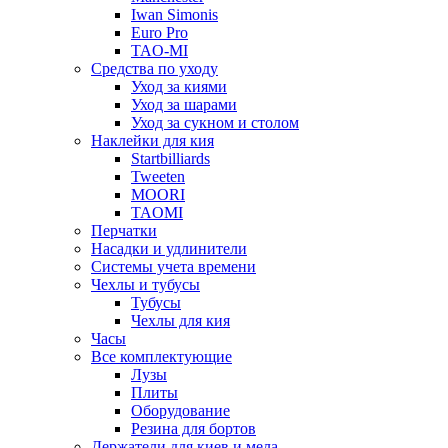
Iwan Simonis
Euro Pro
TAO-MI
Средства по уходу
Уход за киями
Уход за шарами
Уход за сукном и столом
Наклейки для кия
Startbilliards
Tweeten
MOORI
TAOMI
Перчатки
Насадки и удлинители
Системы учета времени
Чехлы и тубусы
Тубусы
Чехлы для кия
Часы
Все комплектующие
Лузы
Плиты
Оборудование
Резина для бортов
Держатели для киев и мела