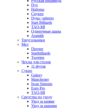
Русская пирамида
Пул
Наборы
Снукер
Dyna | spheres
Start Billiards
TAO-MI
Одиночные шары
Aramith
Треугольники
Мел
Прочее
Startbilliards
Tweeten
Чехлы для столов
11 футов
Сукно
Galaxy
Manchester
Iwan Simonis
Euro Pro
TAO-MI
Средства по уходу
Уход за киями
Уход за шарами