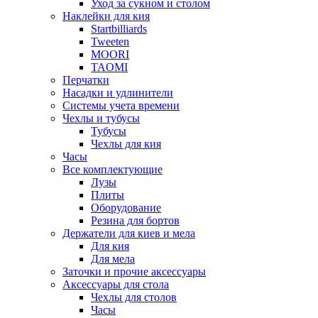
Уход за сукном и столом
Наклейки для кия
Startbilliards
Tweeten
MOORI
TAOMI
Перчатки
Насадки и удлинители
Системы учета времени
Чехлы и тубусы
Тубусы
Чехлы для кия
Часы
Все комплектующие
Лузы
Плиты
Оборудование
Резина для бортов
Держатели для киев и мела
Для кия
Для мела
Заточки и прочие аксессуары
Аксессуары для стола
Чехлы для столов
Часы