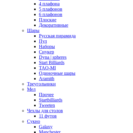
4 плафона
5 плафонов
6 плафонов
Плоские
Декоративные
Шары
Русская пирамида
Пул
Наборы
Снукер
Dyna | spheres
Start Billiards
TAO-MI
Одиночные шары
Aramith
Треугольники
Мел
Прочее
Startbilliards
Tweeten
Чехлы для столов
11 футов
Сукно
Galaxy
Manchester