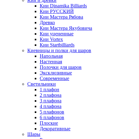
Кии и древки
Кии Dinamika Billiards
Кии РУССКИЙ
Кии Мастера Рябова
Древко
Кии Мастера Якубовича
Кии уцененные
Кии Vortex
Кии Startbilliards
Киевницы и полки для шаров
Напольная
Настенная
Полочки для шаров
Эксклюзивные
Современные
Светильники
1 плафон
2 плафона
3 плафона
4 плафона
5 плафонов
6 плафонов
Плоские
Декоративные
Шары