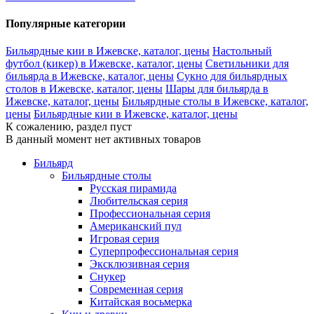
Популярные категории
Бильярдные кии в Ижевске, каталог, цены
Настольный
футбол (кикер) в Ижевске, каталог, цены
Светильники для
бильярда в Ижевске, каталог, цены
Сукно для бильярдных
столов в Ижевске, каталог, цены
Шары для бильярда в
Ижевске, каталог, цены
Бильярдные столы в Ижевске, каталог,
цены
Бильярдные кии в Ижевске, каталог, цены
К сожалению, раздел пуст
В данный момент нет активных товаров
Бильярд
Бильярдные столы
Русская пирамида
Любительская серия
Профессиональная серия
Американский пул
Игровая серия
Суперпрофессиональная серия
Эксклюзивная серия
Снукер
Современная серия
Китайская восьмерка