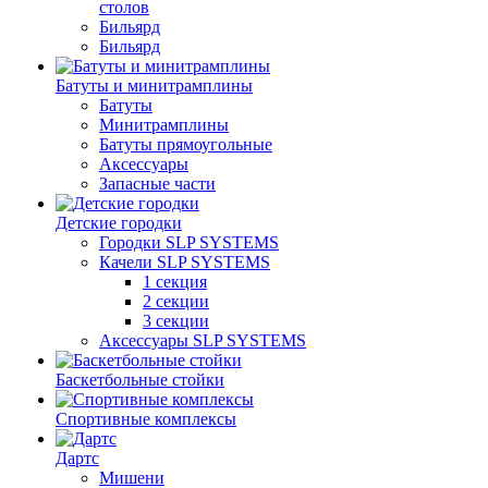
столов
Бильяpд
Бильяpд
Батуты и минитрамплины
Батуты
Минитрамплины
Батуты прямоугольные
Аксессуары
Запасные части
Детские городки
Городки SLP SYSTEMS
Качели SLP SYSTEMS
1 секция
2 секции
3 секции
Аксессуары SLP SYSTEMS
Баскетбольные стойки
Спортивные комплексы
Дартс
Мишени