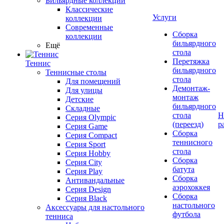
Бильярдные коллекции
Классические
Услуги
коллекции
Современные
Сборка
коллекции
бильярдного
Ещё
стола
Перетяжка
Теннис
бильярдного
Теннисные столы
стола
Для помещений
Демонтаж-
Для улицы
монтаж
Детские
бильярдного
Складные
стола
Н
Серия Olympic
(переезд)
р
Серия Game
Сборка
Серия Compact
теннисного
Серия Sport
стола
Серия Hobby
Сборка
Серия City
батута
Серия Play
Сборка
Антивандальные
аэрохоккея
Серия Design
Сборка
Серия Black
настольного
Аксессуары для настольного
футбола
тенниса