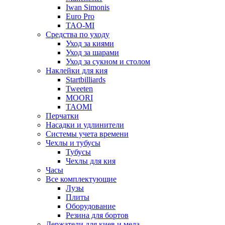
Iwan Simonis
Euro Pro
TAO-MI
Средства по уходу
Уход за киями
Уход за шарами
Уход за сукном и столом
Наклейки для кия
Startbilliards
Tweeten
MOORI
TAOMI
Перчатки
Насадки и удлинители
Системы учета времени
Чехлы и тубусы
Тубусы
Чехлы для кия
Часы
Все комплектующие
Лузы
Плиты
Оборудование
Резина для бортов
Держатели для киев и мела