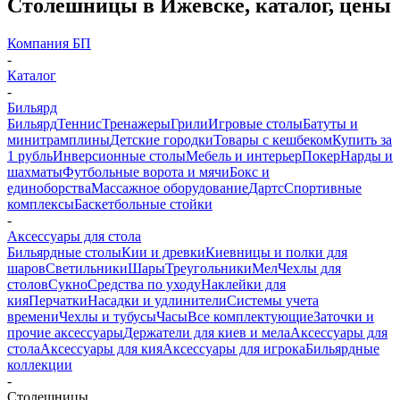
Столешницы в Ижевске, каталог, цены
Компания БП
-
Каталог
-
Бильярд
Бильярд
Теннис
Тренажеры
Грили
Игровые столы
Батуты и
минитрамплины
Детские городки
Товары с кешбеком
Купить за
1 рубль
Инверсионные столы
Мебель и интерьер
Покер
Нарды и
шахматы
Футбольные ворота и мячи
Бокс и
единоборства
Массажное оборудование
Дартс
Спортивные
комплексы
Баскетбольные стойки
-
Аксессуары для стола
Бильярдные столы
Кии и древки
Киевницы и полки для
шаров
Светильники
Шары
Треугольники
Мел
Чехлы для
столов
Сукно
Средства по уходу
Наклейки для
кия
Перчатки
Насадки и удлинители
Системы учета
времени
Чехлы и тубусы
Часы
Все комплектующие
Заточки и
прочие аксессуары
Держатели для киев и мела
Аксессуары для
стола
Аксессуары для кия
Аксессуары для игрока
Бильярдные
коллекции
-
Столешницы