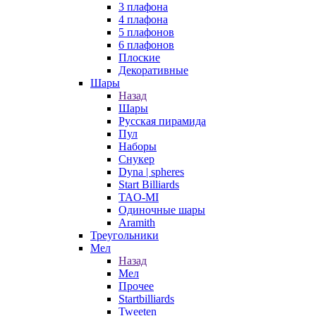
3 плафона
4 плафона
5 плафонов
6 плафонов
Плоские
Декоративные
Шары
Назад
Шары
Русская пирамида
Пул
Наборы
Снукер
Dyna | spheres
Start Billiards
TAO-MI
Одиночные шары
Aramith
Треугольники
Мел
Назад
Мел
Прочее
Startbilliards
Tweeten