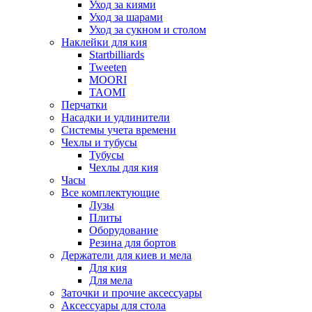
Уход за киями
Уход за шарами
Уход за сукном и столом
Наклейки для кия
Startbilliards
Tweeten
MOORI
TAOMI
Перчатки
Насадки и удлинители
Системы учета времени
Чехлы и тубусы
Тубусы
Чехлы для кия
Часы
Все комплектующие
Лузы
Плиты
Оборудование
Резина для бортов
Держатели для киев и мела
Для кия
Для мела
Заточки и прочие аксессуары
Аксессуары для стола