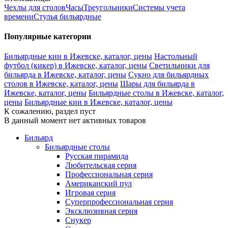
Чехлы для столов
Часы
Треугольники
Системы учета
времени
Стулья бильярдные
Популярные категории
Бильярдные кии в Ижевске, каталог, цены
Настольный
футбол (кикер) в Ижевске, каталог, цены
Светильники для
бильярда в Ижевске, каталог, цены
Сукно для бильярдных
столов в Ижевске, каталог, цены
Шары для бильярда в
Ижевске, каталог, цены
Бильярдные столы в Ижевске, каталог,
цены
Бильярдные кии в Ижевске, каталог, цены
К сожалению, раздел пуст
В данный момент нет активных товаров
Бильярд
Бильярдные столы
Русская пирамида
Любительская серия
Профессиональная серия
Американский пул
Игровая серия
Суперпрофессиональная серия
Эксклюзивная серия
Снукер