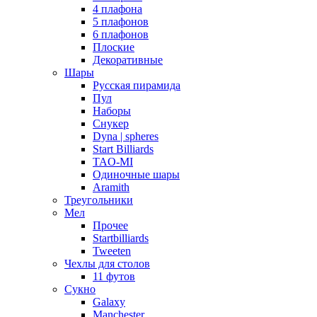
4 плафона
5 плафонов
6 плафонов
Плоские
Декоративные
Шары
Русская пирамида
Пул
Наборы
Снукер
Dyna | spheres
Start Billiards
TAO-MI
Одиночные шары
Aramith
Треугольники
Мел
Прочее
Startbilliards
Tweeten
Чехлы для столов
11 футов
Сукно
Galaxy
Manchester