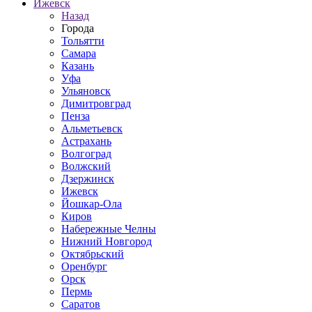
Ижевск
Назад
Города
Тольятти
Самара
Казань
Уфа
Ульяновск
Димитровград
Пенза
Альметьевск
Астрахань
Волгоград
Волжский
Дзержинск
Ижевск
Йошкар-Ола
Киров
Набережные Челны
Нижний Новгород
Октябрьский
Оренбург
Орск
Пермь
Саратов