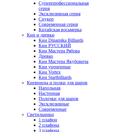
Суперпрофессиональная
серия
Эксклюзивная серия
Снукер
Современная серия
Китайская восьмерка
Кии и древки
Кии Dinamika Billiards
Кии РУССКИЙ
Кии Мастера Рябова
Древко
Кии Мастера Якубовича
Кии уцененные
Кии Vortex
Кии Startbilliards
Киевницы и полки для шаров
Напольная
Настенная
Полочки для шаров
Эксклюзивные
Современные
Светильники
1 плафон
2 плафона
3 плафона