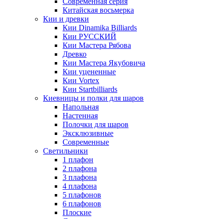
Современная серия
Китайская восьмерка
Кии и древки
Кии Dinamika Billiards
Кии РУССКИЙ
Кии Мастера Рябова
Древко
Кии Мастера Якубовича
Кии уцененные
Кии Vortex
Кии Startbilliards
Киевницы и полки для шаров
Напольная
Настенная
Полочки для шаров
Эксклюзивные
Современные
Светильники
1 плафон
2 плафона
3 плафона
4 плафона
5 плафонов
6 плафонов
Плоские