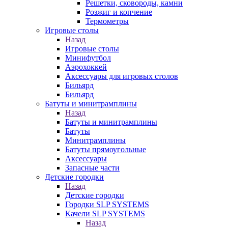
Решетки, сковороды, камни
Розжиг и копчение
Термометры
Игровые столы
Назад
Игровые столы
Минифутбол
Аэрохоккей
Аксессуары для игровых столов
Бильяpд
Бильяpд
Батуты и минитрамплины
Назад
Батуты и минитрамплины
Батуты
Минитрамплины
Батуты прямоугольные
Аксессуары
Запасные части
Детские городки
Назад
Детские городки
Городки SLP SYSTEMS
Качели SLP SYSTEMS
Назад