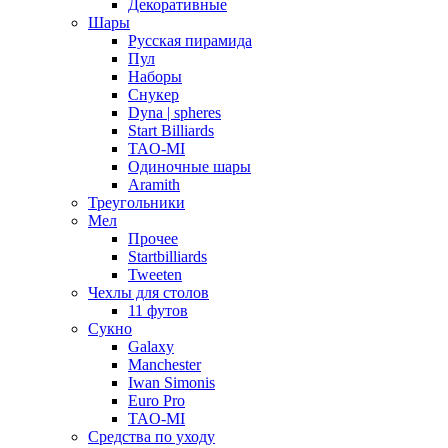
Декоративные
Шары
Русская пирамида
Пул
Наборы
Снукер
Dyna | spheres
Start Billiards
TAO-MI
Одиночные шары
Aramith
Треугольники
Мел
Прочее
Startbilliards
Tweeten
Чехлы для столов
11 футов
Сукно
Galaxy
Manchester
Iwan Simonis
Euro Pro
TAO-MI
Средства по уходу