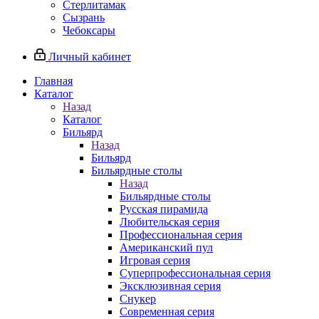
Стерлитамак
Сызрань
Чебоксары
Личный кабинет
Главная
Каталог
Назад
Каталог
Бильярд
Назад
Бильярд
Бильярдные столы
Назад
Бильярдные столы
Русская пирамида
Любительская серия
Профессиональная серия
Американский пул
Игровая серия
Суперпрофессиональная серия
Эксклюзивная серия
Снукер
Современная серия