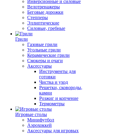
Инверсионные и силовые
Велотренажеры
Беговые дорожки
Степперы
Эллиптические
Силовые, гребные
Грили
Газовые грили
Угольные грили
Керамические грили
Смокеры и очаги
Аксессуары
Инструменты для
готовки
Чистка и уход
Решетки, сковороды,
камни
Розжиг и копчение
Термометры
Игровые столы
Минифутбол
Аэрохоккей
Аксессуары для игровых