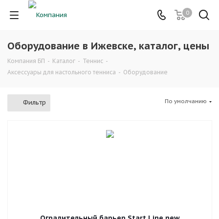
0
Оборудование в Ижевске, каталог, цены
Компания БП
-
Каталог
-
Теннис
-
Аксессуары для настольного тенниса
-
Оборудование
По умолчанию
Фильтр
Оградительный барьер Start Line new