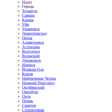
Назад
Города
Тольятти
Самара
Казань
Уфа
Ульяновск
Димитровград
Пенза
Альметьевск
Астрахань
Волгоград
Волжский
Дзержинск
Ижевск
Йошкар-Ола
Киров
Набережные Челны
Нижний Новгород
Октябрьский
Оренбург
Орск
Пермь
Саратов
Стерлитамак