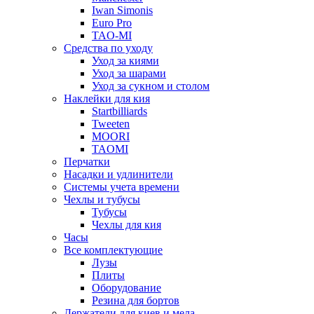
Iwan Simonis
Euro Pro
TAO-MI
Средства по уходу
Уход за киями
Уход за шарами
Уход за сукном и столом
Наклейки для кия
Startbilliards
Tweeten
MOORI
TAOMI
Перчатки
Насадки и удлинители
Системы учета времени
Чехлы и тубусы
Тубусы
Чехлы для кия
Часы
Все комплектующие
Лузы
Плиты
Оборудование
Резина для бортов
Держатели для киев и мела