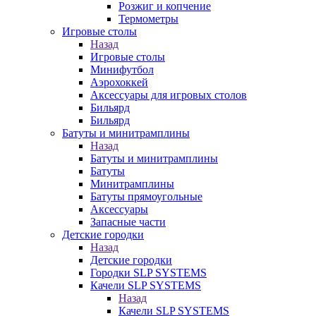
Розжиг и копчение
Термометры
Игровые столы
Назад
Игровые столы
Минифутбол
Аэрохоккей
Аксессуары для игровых столов
Бильяpд
Бильяpд
Батуты и минитрамплины
Назад
Батуты и минитрамплины
Батуты
Минитрамплины
Батуты прямоугольные
Аксессуары
Запасные части
Детские городки
Назад
Детские городки
Городки SLP SYSTEMS
Качели SLP SYSTEMS
Назад
Качели SLP SYSTEMS