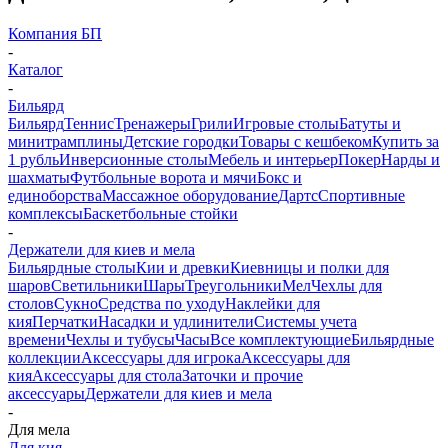
Компания БП
-
Каталог
-
Бильярд
Бильярд
Теннис
Тренажеры
Грили
Игровые столы
Батуты и
минитрамплины
Детские городки
Товары с кешбеком
Купить за
1 рубль
Инверсионные столы
Мебель и интерьер
Покер
Нарды и
шахматы
Футбольные ворота и мячи
Бокс и
единоборства
Массажное оборудование
Дартс
Спортивные
комплексы
Баскетбольные стойки
-
Держатели для киев и мела
Бильярдные столы
Кии и древки
Киевницы и полки для
шаров
Светильники
Шары
Треугольники
Мел
Чехлы для
столов
Сукно
Средства по уходу
Наклейки для
кия
Перчатки
Насадки и удлинители
Системы учета
времени
Чехлы и тубусы
Часы
Все комплектующие
Бильярдные
коллекции
Аксессуары для игрока
Аксессуары для
кия
Аксессуары для стола
Заточки и прочие
аксессуары
Держатели для киев и мела
-
Для мела
Для кия