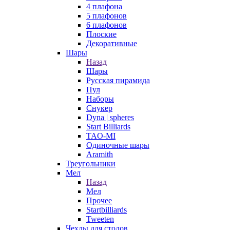
4 плафона
5 плафонов
6 плафонов
Плоские
Декоративные
Шары
Назад
Шары
Русская пирамида
Пул
Наборы
Снукер
Dyna | spheres
Start Billiards
TAO-MI
Одиночные шары
Aramith
Треугольники
Мел
Назад
Мел
Прочее
Startbilliards
Tweeten
Чехлы для столов