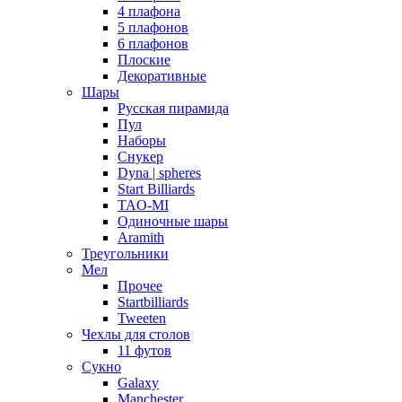
4 плафона
5 плафонов
6 плафонов
Плоские
Декоративные
Шары
Русская пирамида
Пул
Наборы
Снукер
Dyna | spheres
Start Billiards
TAO-MI
Одиночные шары
Aramith
Треугольники
Мел
Прочее
Startbilliards
Tweeten
Чехлы для столов
11 футов
Сукно
Galaxy
Manchester