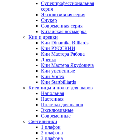
Суперпрофессиональная
серия
Эксклюзивная серия
Снукер
Современная серия
Китайская восьмерка
Кии и древки
Кии Dinamika Billiards
Кии РУССКИЙ
Кии Мастера Рябова
Древко
Кии Мастера Якубовича
Кии уцененные
Кии Vortex
Кии Startbilliards
Киевницы и полки для шаров
Напольная
Настенная
Полочки для шаров
Эксклюзивные
Современные
Светильники
1 плафон
2 плафона
3 плафона