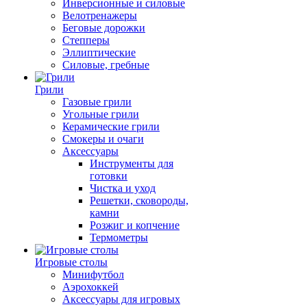
Инверсионные и силовые
Велотренажеры
Беговые дорожки
Степперы
Эллиптические
Силовые, гребные
Грили
Газовые грили
Угольные грили
Керамические грили
Смокеры и очаги
Аксессуары
Инструменты для
готовки
Чистка и уход
Решетки, сковороды,
камни
Розжиг и копчение
Термометры
Игровые столы
Минифутбол
Аэрохоккей
Аксессуары для игровых