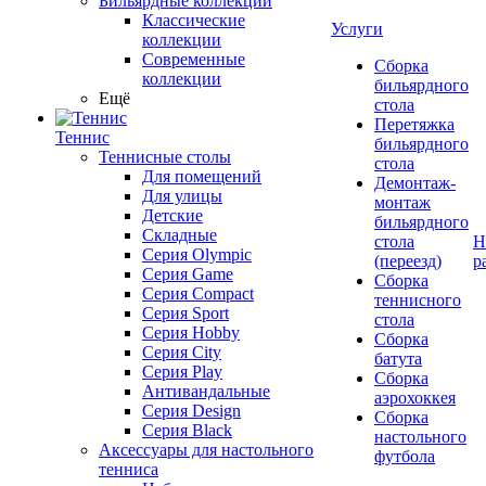
Бильярдные коллекции
Классические
Услуги
коллекции
Современные
Сборка
коллекции
бильярдного
Ещё
стола
Перетяжка
Теннис
бильярдного
Теннисные столы
стола
Для помещений
Демонтаж-
Для улицы
монтаж
Детские
бильярдного
Складные
стола
Н
Серия Olympic
(переезд)
р
Серия Game
Сборка
Серия Compact
теннисного
Серия Sport
стола
Серия Hobby
Сборка
Серия City
батута
Серия Play
Сборка
Антивандальные
аэрохоккея
Серия Design
Сборка
Серия Black
настольного
Аксессуары для настольного
футбола
тенниса