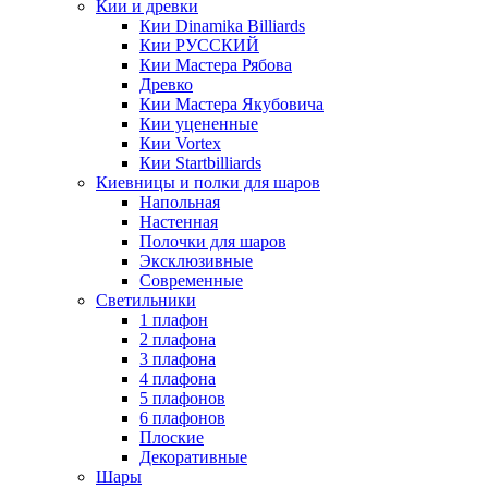
Кии и древки
Кии Dinamika Billiards
Кии РУССКИЙ
Кии Мастера Рябова
Древко
Кии Мастера Якубовича
Кии уцененные
Кии Vortex
Кии Startbilliards
Киевницы и полки для шаров
Напольная
Настенная
Полочки для шаров
Эксклюзивные
Современные
Светильники
1 плафон
2 плафона
3 плафона
4 плафона
5 плафонов
6 плафонов
Плоские
Декоративные
Шары