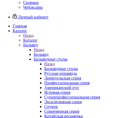
Сызрань
Чебоксары
Личный кабинет
Главная
Каталог
Назад
Каталог
Бильярд
Назад
Бильярд
Бильярдные столы
Назад
Бильярдные столы
Русская пирамида
Любительская серия
Профессиональная серия
Американский пул
Игровая серия
Суперпрофессиональная серия
Эксклюзивная серия
Снукер
Современная серия
Китайская восьмерка