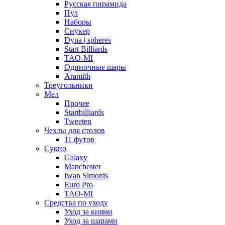
Русская пирамида
Пул
Наборы
Снукер
Dyna | spheres
Start Billiards
TAO-MI
Одиночные шары
Aramith
Треугольники
Мел
Прочее
Startbilliards
Tweeten
Чехлы для столов
11 футов
Сукно
Galaxy
Manchester
Iwan Simonis
Euro Pro
TAO-MI
Средства по уходу
Уход за киями
Уход за шарами