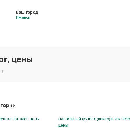
Ваш город
Ижевск
ог, цены
rt
егории
евске, каталог, цены
Настольный футбол (кикер) в Ижевске
цены