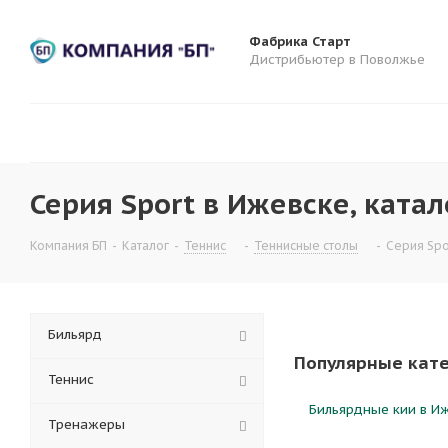
Фабрика Старт
Дистрибьютер в Поволжье
Серия Sport в Ижевске, катал
Компания БП
-
Каталог
-
Теннис
-
Теннисные столы
-
Серия Spo
Бильярд
Популярные кат
Теннис
Бильярдные кии в Иж
Тренажеры