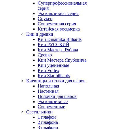
Суперпрофессиональная
серия
Эксклюзивная серия
Снукер
Современная серия
Китайская восьмерка
Кии и древки
Кии Dinamika Billiards
Кии РУССКИЙ
Кии Мастера Рябова
Древко
Кии Мастера Якубовича
Кии уцененные
Кии Vortex
Кии Startbilliards
Киевницы и полки для шаров
Напольная
Настенная
Полочки для шаров
Эксклюзивные
Современные
Светильники
1 плафон
2 плафона
3 плафона