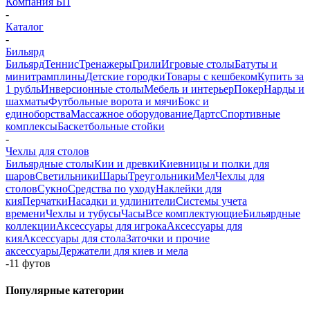
Компания БП
-
Каталог
-
Бильярд
Бильярд
Теннис
Тренажеры
Грили
Игровые столы
Батуты и
минитрамплины
Детские городки
Товары с кешбеком
Купить за
1 рубль
Инверсионные столы
Мебель и интерьер
Покер
Нарды и
шахматы
Футбольные ворота и мячи
Бокс и
единоборства
Массажное оборудование
Дартс
Спортивные
комплексы
Баскетбольные стойки
-
Чехлы для столов
Бильярдные столы
Кии и древки
Киевницы и полки для
шаров
Светильники
Шары
Треугольники
Мел
Чехлы для
столов
Сукно
Средства по уходу
Наклейки для
кия
Перчатки
Насадки и удлинители
Системы учета
времени
Чехлы и тубусы
Часы
Все комплектующие
Бильярдные
коллекции
Аксессуары для игрока
Аксессуары для
кия
Аксессуары для стола
Заточки и прочие
аксессуары
Держатели для киев и мела
-
11 футов
Популярные категории