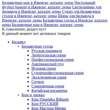
Бильярдные кии в Ижевске, каталог, цены
Настольный
футбол (кикер) в Ижевске, каталог, цены
Светильники для
бильярда в Ижевске, каталог, цены
Сукно для бильярдных
столов в Ижевске, каталог, цены
Шары для бильярда в
Ижевске, каталог, цены
Бильярдные столы в Ижевске, каталог,
цены
Бильярдные кии в Ижевске, каталог, цены
К сожалению, раздел пуст
В данный момент нет активных товаров
Бильярд
Бильярдные столы
Русская пирамида
Любительская серия
Профессиональная серия
Американский пул
Игровая серия
Суперпрофессиональная серия
Эксклюзивная серия
Снукер
Современная серия
Китайская восьмерка
Кии и древки
Кии Dinamika Billiards
Кии РУССКИЙ
Кии Мастера Рябова