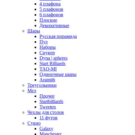
4 плафона
5 плафонов
6 плафонов
Плоские
Декоративные
Шары
Русская пирамида
Пул
Наборы
Снукер
Dyna | spheres
Start Billiards
TAO-MI
Одиночные шары
Aramith
Треугольники
Мел
Прочее
Startbilliards
Tweeten
Чехлы для столов
11 футов
Сукно
Galaxy
Manchester