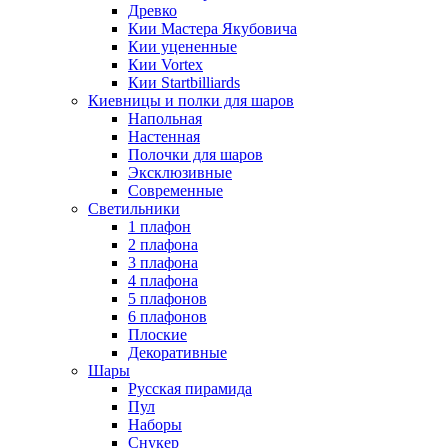
Древко
Кии Мастера Якубовича
Кии уцененные
Кии Vortex
Кии Startbilliards
Киевницы и полки для шаров
Напольная
Настенная
Полочки для шаров
Эксклюзивные
Современные
Светильники
1 плафон
2 плафона
3 плафона
4 плафона
5 плафонов
6 плафонов
Плоские
Декоративные
Шары
Русская пирамида
Пул
Наборы
Снукер