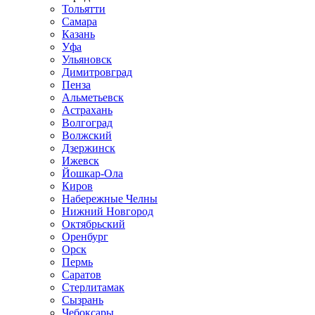
Тольятти
Самара
Казань
Уфа
Ульяновск
Димитровград
Пенза
Альметьевск
Астрахань
Волгоград
Волжский
Дзержинск
Ижевск
Йошкар-Ола
Киров
Набережные Челны
Нижний Новгород
Октябрьский
Оренбург
Орск
Пермь
Саратов
Стерлитамак
Сызрань
Чебоксары