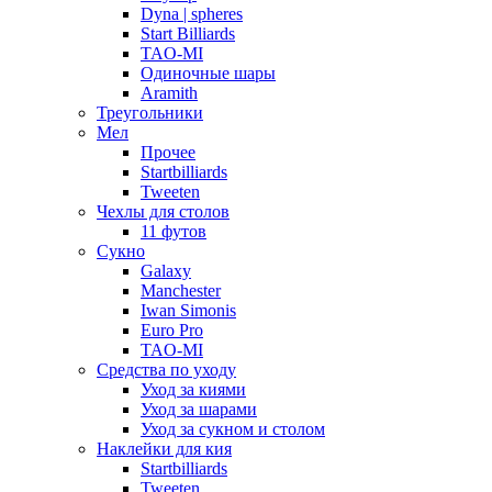
Dyna | spheres
Start Billiards
TAO-MI
Одиночные шары
Aramith
Треугольники
Мел
Прочее
Startbilliards
Tweeten
Чехлы для столов
11 футов
Сукно
Galaxy
Manchester
Iwan Simonis
Euro Pro
TAO-MI
Средства по уходу
Уход за киями
Уход за шарами
Уход за сукном и столом
Наклейки для кия
Startbilliards
Tweeten