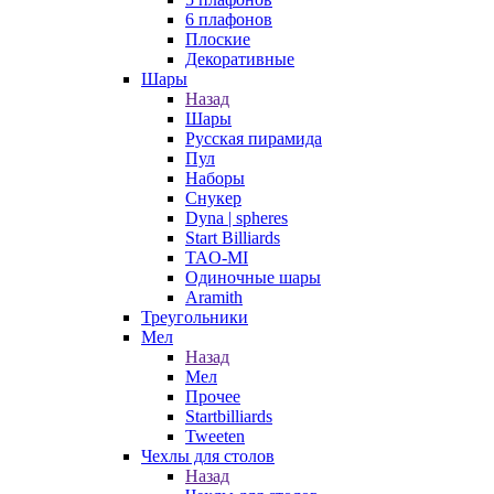
6 плафонов
Плоские
Декоративные
Шары
Назад
Шары
Русская пирамида
Пул
Наборы
Снукер
Dyna | spheres
Start Billiards
TAO-MI
Одиночные шары
Aramith
Треугольники
Мел
Назад
Мел
Прочее
Startbilliards
Tweeten
Чехлы для столов
Назад