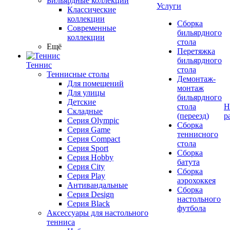
Бильярдные коллекции
Услуги
Классические
коллекции
Сборка
Современные
бильярдного
коллекции
стола
Ещё
Перетяжка
бильярдного
Теннис
стола
Теннисные столы
Демонтаж-
Для помещений
монтаж
Для улицы
бильярдного
Детские
стола
Н
Складные
(переезд)
р
Серия Olympic
Сборка
Серия Game
теннисного
Серия Compact
стола
Серия Sport
Сборка
Серия Hobby
батута
Серия City
Сборка
Серия Play
аэрохоккея
Антивандальные
Сборка
Серия Design
настольного
Серия Black
футбола
Аксессуары для настольного
тенниса