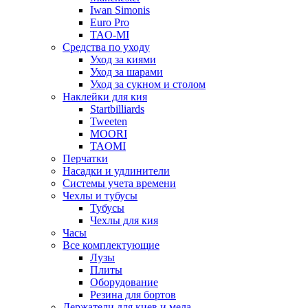
Iwan Simonis
Euro Pro
TAO-MI
Средства по уходу
Уход за киями
Уход за шарами
Уход за сукном и столом
Наклейки для кия
Startbilliards
Tweeten
MOORI
TAOMI
Перчатки
Насадки и удлинители
Системы учета времени
Чехлы и тубусы
Тубусы
Чехлы для кия
Часы
Все комплектующие
Лузы
Плиты
Оборудование
Резина для бортов
Держатели для киев и мела