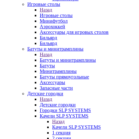
Игровые столы
Назад
Игровые столы
Минифутбол
Аэрохоккей
Аксессуары для игровых столов
Бильяpд
Бильяpд
Батуты и минитрамплины
Назад
Батуты и минитрамплины
Батуты
Минитрамплины
Батуты прямоугольные
Аксессуары
Запасные части
Детские городки
Назад
Детские городки
Городки SLP SYSTEMS
Качели SLP SYSTEMS
Назад
Качели SLP SYSTEMS
1 секция
2 секции