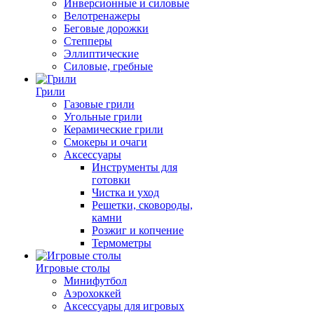
Инверсионные и силовые
Велотренажеры
Беговые дорожки
Степперы
Эллиптические
Силовые, гребные
Грили
Газовые грили
Угольные грили
Керамические грили
Смокеры и очаги
Аксессуары
Инструменты для
готовки
Чистка и уход
Решетки, сковороды,
камни
Розжиг и копчение
Термометры
Игровые столы
Минифутбол
Аэрохоккей
Аксессуары для игровых