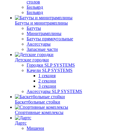
столов
Бильяpд
Бильяpд
Батуты и минитрамплины
Батуты
Минитрамплины
Батуты прямоугольные
Аксессуары
Запасные части
Детские городки
Городки SLP SYSTEMS
Качели SLP SYSTEMS
1 секция
2 секции
3 секции
Аксессуары SLP SYSTEMS
Баскетбольные стойки
Спортивные комплексы
Дартс
Мишени