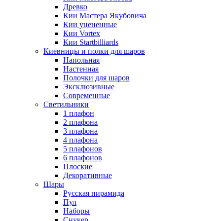
Древко
Кии Мастера Якубовича
Кии уцененные
Кии Vortex
Кии Startbilliards
Киевницы и полки для шаров
Напольная
Настенная
Полочки для шаров
Эксклюзивные
Современные
Светильники
1 плафон
2 плафона
3 плафона
4 плафона
5 плафонов
6 плафонов
Плоские
Декоративные
Шары
Русская пирамида
Пул
Наборы
Снукер