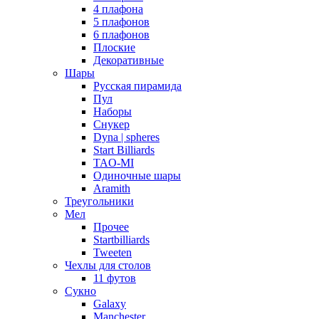
4 плафона
5 плафонов
6 плафонов
Плоские
Декоративные
Шары
Русская пирамида
Пул
Наборы
Снукер
Dyna | spheres
Start Billiards
TAO-MI
Одиночные шары
Aramith
Треугольники
Мел
Прочее
Startbilliards
Tweeten
Чехлы для столов
11 футов
Сукно
Galaxy
Manchester