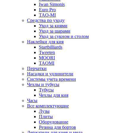
Iwan Simonis
Euro Pro
TAO-MI
Средства по уходу
Уход за киями
Уход за шарами
Уход за сукном и столом
Наклейки для кия
Startbilliards
Tweeten
MOORI
TAOMI
Перчатки
Насадки и удлинители
Системы учета времени
Чехлы и тубусы
Тубусы
Чехлы для кия
Часы
Все комплектующие
Лузы
Плиты
Оборудование
Резина для бортов
Держатели для киев и мела