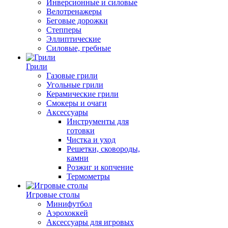
Инверсионные и силовые
Велотренажеры
Беговые дорожки
Степперы
Эллиптические
Силовые, гребные
Грили
Газовые грили
Угольные грили
Керамические грили
Смокеры и очаги
Аксессуары
Инструменты для
готовки
Чистка и уход
Решетки, сковороды,
камни
Розжиг и копчение
Термометры
Игровые столы
Минифутбол
Аэрохоккей
Аксессуары для игровых