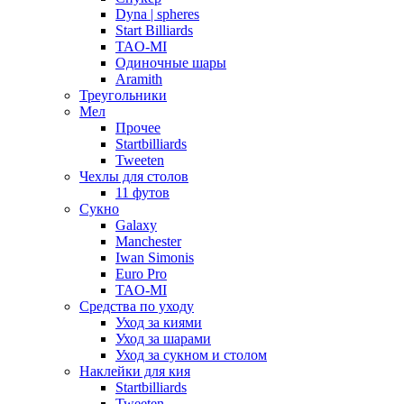
Dyna | spheres
Start Billiards
TAO-MI
Одиночные шары
Aramith
Треугольники
Мел
Прочее
Startbilliards
Tweeten
Чехлы для столов
11 футов
Сукно
Galaxy
Manchester
Iwan Simonis
Euro Pro
TAO-MI
Средства по уходу
Уход за киями
Уход за шарами
Уход за сукном и столом
Наклейки для кия
Startbilliards
Tweeten