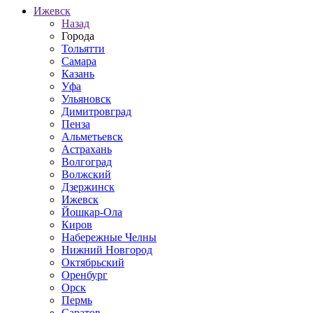
Ижевск
Назад
Города
Тольятти
Самара
Казань
Уфа
Ульяновск
Димитровград
Пенза
Альметьевск
Астрахань
Волгоград
Волжский
Дзержинск
Ижевск
Йошкар-Ола
Киров
Набережные Челны
Нижний Новгород
Октябрьский
Оренбург
Орск
Пермь
Саратов