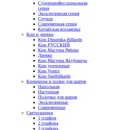
Суперпрофессиональная
серия
Эксклюзивная серия
Снукер
Современная серия
Китайская восьмерка
Кии и древки
Кии Dinamika Billiards
Кии РУССКИЙ
Кии Мастера Рябова
Древко
Кии Мастера Якубовича
Кии уцененные
Кии Vortex
Кии Startbilliards
Киевницы и полки для шаров
Напольная
Настенная
Полочки для шаров
Эксклюзивные
Современные
Светильники
1 плафон
2 плафона
3 плафона