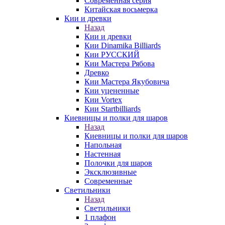
Современная серия
Китайская восьмерка
Кии и древки
Назад
Кии и древки
Кии Dinamika Billiards
Кии РУССКИЙ
Кии Мастера Рябова
Древко
Кии Мастера Якубовича
Кии уцененные
Кии Vortex
Кии Startbilliards
Киевницы и полки для шаров
Назад
Киевницы и полки для шаров
Напольная
Настенная
Полочки для шаров
Эксклюзивные
Современные
Светильники
Назад
Светильники
1 плафон