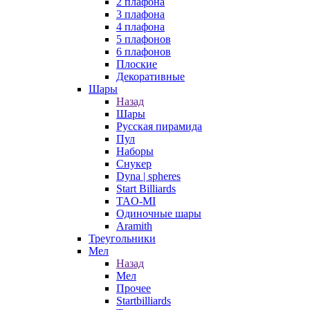
2 плафона
3 плафона
4 плафона
5 плафонов
6 плафонов
Плоские
Декоративные
Шары
Назад
Шары
Русская пирамида
Пул
Наборы
Снукер
Dyna | spheres
Start Billiards
TAO-MI
Одиночные шары
Aramith
Треугольники
Мел
Назад
Мел
Прочее
Startbilliards