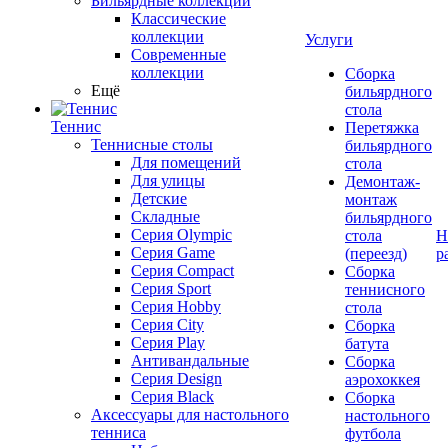
Бильярдные коллекции
Классические
коллекции
Услуги
Современные
коллекции
Сборка
Ещё
бильярдного
стола
Теннис
Перетяжка
Теннисные столы
бильярдного
Для помещений
стола
Для улицы
Демонтаж-
Детские
монтаж
Складные
бильярдного
Серия Olympic
стола
Н
Серия Game
(переезд)
р
Серия Compact
Сборка
Серия Sport
теннисного
Серия Hobby
стола
Серия City
Сборка
Серия Play
батута
Антивандальные
Сборка
Серия Design
аэрохоккея
Серия Black
Сборка
Аксессуары для настольного
настольного
тенниса
футбола