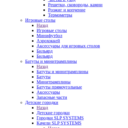
Решетки, сковороды, камни
Розжиг и копчение
Термометры
Игровые столы
Назад
Игровые столы
Минифутбол
Аэрохоккей
Аксессуары для игровых столов
Бильяpд
Бильяpд
Батуты и минитрамплины
Назад
Батуты и минитрамплины
Батуты
Минитрамплины
Батуты прямоугольные
Аксессуары
Запасные части
Детские городки
Назад
Детские городки
Городки SLP SYSTEMS
Качели SLP SYSTEMS