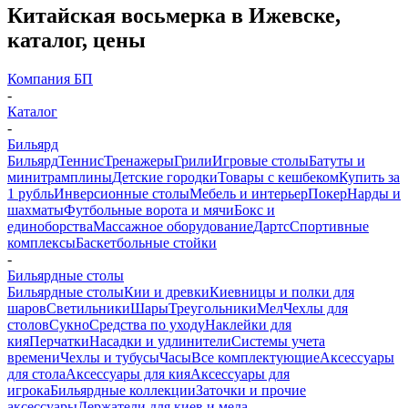
Китайская восьмерка в Ижевске,
каталог, цены
Компания БП
-
Каталог
-
Бильярд
Бильярд
Теннис
Тренажеры
Грили
Игровые столы
Батуты и
минитрамплины
Детские городки
Товары с кешбеком
Купить за
1 рубль
Инверсионные столы
Мебель и интерьер
Покер
Нарды и
шахматы
Футбольные ворота и мячи
Бокс и
единоборства
Массажное оборудование
Дартс
Спортивные
комплексы
Баскетбольные стойки
-
Бильярдные столы
Бильярдные столы
Кии и древки
Киевницы и полки для
шаров
Светильники
Шары
Треугольники
Мел
Чехлы для
столов
Сукно
Средства по уходу
Наклейки для
кия
Перчатки
Насадки и удлинители
Системы учета
времени
Чехлы и тубусы
Часы
Все комплектующие
Аксессуары
для стола
Аксессуары для кия
Аксессуары для
игрока
Бильярдные коллекции
Заточки и прочие
аксессуары
Держатели для киев и мела