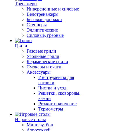
Тренажеры
Инверсионные и силовые
Велотренажеры
Беговые дорожки
Степперы
Эллиптические
Силовые, гребные
Грили
Газовые грили
Угольные грили
Керамические грили
Смокеры и очаги
Аксессуары
Инструменты для
готовки
Чистка и уход
Решетки, сковороды,
камни
Розжиг и копчение
Термометры
Игровые столы
Минифутбол
Аэрохоккей