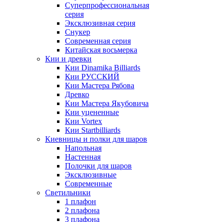
Суперпрофессиональная
серия
Эксклюзивная серия
Снукер
Современная серия
Китайская восьмерка
Кии и древки
Кии Dinamika Billiards
Кии РУССКИЙ
Кии Мастера Рябова
Древко
Кии Мастера Якубовича
Кии уцененные
Кии Vortex
Кии Startbilliards
Киевницы и полки для шаров
Напольная
Настенная
Полочки для шаров
Эксклюзивные
Современные
Светильники
1 плафон
2 плафона
3 плафона