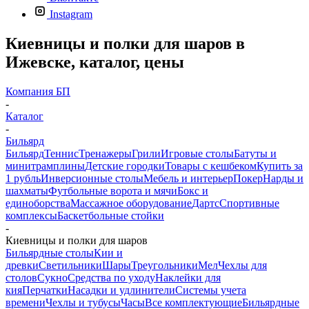
Instagram
Киевницы и полки для шаров в
Ижевске, каталог, цены
Компания БП
-
Каталог
-
Бильярд
Бильярд
Теннис
Тренажеры
Грили
Игровые столы
Батуты и
минитрамплины
Детские городки
Товары с кешбеком
Купить за
1 рубль
Инверсионные столы
Мебель и интерьер
Покер
Нарды и
шахматы
Футбольные ворота и мячи
Бокс и
единоборства
Массажное оборудование
Дартс
Спортивные
комплексы
Баскетбольные стойки
-
Киевницы и полки для шаров
Бильярдные столы
Кии и
древки
Светильники
Шары
Треугольники
Мел
Чехлы для
столов
Сукно
Средства по уходу
Наклейки для
кия
Перчатки
Насадки и удлинители
Системы учета
времени
Чехлы и тубусы
Часы
Все комплектующие
Бильярдные