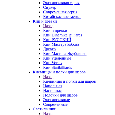
Эксклюзивная серия
Снукер
Современная серия
Китайская восьмерка
Кии и древки
Назад
Кии и древки
Кии Dinamika Billiards
Кии РУССКИЙ
Кии Мастера Рябова
Древко
Кии Мастера Якубовича
Кии уцененные
Кии Vortex
Кии Startbilliards
Киевницы и полки для шаров
Назад
Киевницы и полки для шаров
Напольная
Настенная
Полочки для шаров
Эксклюзивные
Современные
Светильники
Назад