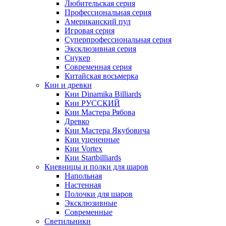
Любительская серия
Профессиональная серия
Американский пул
Игровая серия
Суперпрофессиональная серия
Эксклюзивная серия
Снукер
Современная серия
Китайская восьмерка
Кии и древки
Кии Dinamika Billiards
Кии РУССКИЙ
Кии Мастера Рябова
Древко
Кии Мастера Якубовича
Кии уцененные
Кии Vortex
Кии Startbilliards
Киевницы и полки для шаров
Напольная
Настенная
Полочки для шаров
Эксклюзивные
Современные
Светильники