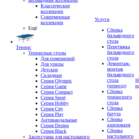
Бильярдные коллекции
Классические
коллекции
Современные
Услуги
коллекции
Ещё
Сборка
бильярдного
стола
Перетяжка
Теннис
бильярдного
Теннисные столы
стола
Для помещений
Демонтаж-
Для улицы
монтаж
Детские
бильярдного
Складные
стола
Н
Серия Olympic
(переезд)
р
Серия Game
Сборка
Серия Compact
теннисного
Серия Sport
стола
Серия Hobby
Сборка
Серия City
батута
Серия Play
Сборка
Антивандальные
аэрохоккея
Серия Design
Сборка
Серия Black
настольного
Аксессуары для настольного