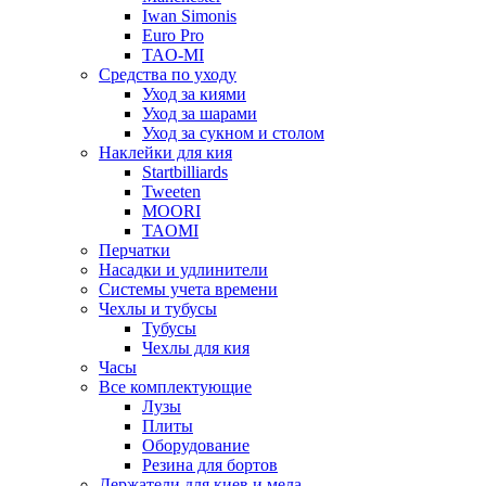
Iwan Simonis
Euro Pro
TAO-MI
Средства по уходу
Уход за киями
Уход за шарами
Уход за сукном и столом
Наклейки для кия
Startbilliards
Tweeten
MOORI
TAOMI
Перчатки
Насадки и удлинители
Системы учета времени
Чехлы и тубусы
Тубусы
Чехлы для кия
Часы
Все комплектующие
Лузы
Плиты
Оборудование
Резина для бортов
Держатели для киев и мела