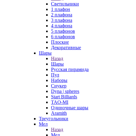
Светильники
1 плафон
2 плафона
3 плафона
4 плафона
5 плафонов
6 плафонов
Плоские
Декоративные
Шары
Назад
Шары
Русская пирамида
Пул
Наборы
Снукер
Dyna | spheres
Start Billiards
TAO-MI
Одиночные шары
Aramith
Треугольники
Мел
Назад
Мел