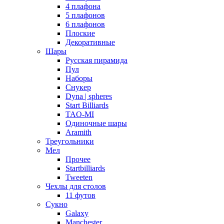
4 плафона
5 плафонов
6 плафонов
Плоские
Декоративные
Шары
Русская пирамида
Пул
Наборы
Снукер
Dyna | spheres
Start Billiards
TAO-MI
Одиночные шары
Aramith
Треугольники
Мел
Прочее
Startbilliards
Tweeten
Чехлы для столов
11 футов
Сукно
Galaxy
Manchester