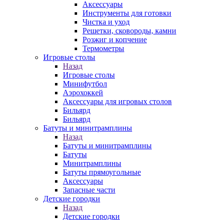
Аксессуары
Инструменты для готовки
Чистка и уход
Решетки, сковороды, камни
Розжиг и копчение
Термометры
Игровые столы
Назад
Игровые столы
Минифутбол
Аэрохоккей
Аксессуары для игровых столов
Бильяpд
Бильяpд
Батуты и минитрамплины
Назад
Батуты и минитрамплины
Батуты
Минитрамплины
Батуты прямоугольные
Аксессуары
Запасные части
Детские городки
Назад
Детские городки