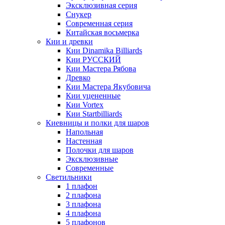
Эксклюзивная серия
Снукер
Современная серия
Китайская восьмерка
Кии и древки
Кии Dinamika Billiards
Кии РУССКИЙ
Кии Мастера Рябова
Древко
Кии Мастера Якубовича
Кии уцененные
Кии Vortex
Кии Startbilliards
Киевницы и полки для шаров
Напольная
Настенная
Полочки для шаров
Эксклюзивные
Современные
Светильники
1 плафон
2 плафона
3 плафона
4 плафона
5 плафонов