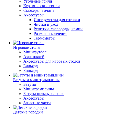
Угольные грили
Керамические грили
Смокеры и очаги
Аксессуары
Инструменты для готовки
Чистка и уход
Решетки, сковороды, камни
Розжиг и копчение
Термометры
Игровые столы
Минифутбол
Аэрохоккей
Аксессуары для игровых столов
Бильяpд
Бильяpд
Батуты и минитрамплины
Батуты
Минитрамплины
Батуты прямоугольные
Аксессуары
Запасные части
Детские городки