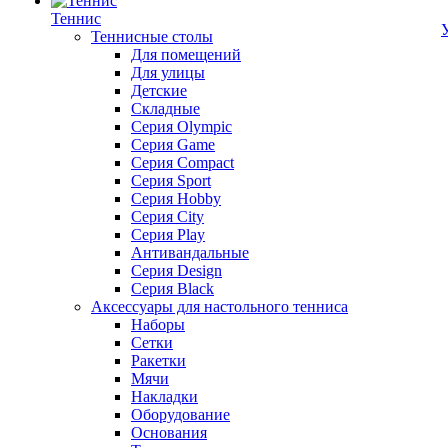
Теннис
Теннисные столы
Для помещений
Для улицы
Детские
Складные
Серия Olympic
Серия Game
Серия Compact
Серия Sport
Серия Hobby
Серия City
Серия Play
Антивандальные
Серия Design
Серия Black
Аксессуары для настольного тенниса
Наборы
Сетки
Ракетки
Мячи
Накладки
Оборудование
Основания