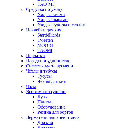
TAO-MI
Средства по уходу
Уход за киями
Уход за шарами
Уход за сукном и столом
Наклейки для кия
Startbilliards
Tweeten
MOORI
TAOMI
Перчатки
Насадки и удлинители
Системы учета времени
Чехлы и тубусы
Тубусы
Чехлы для кия
Часы
Все комплектующие
Лузы
Плиты
Оборудование
Резина для бортов
Держатели для киев и мела
Для кия
Для мела