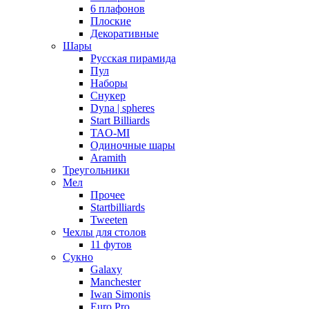
6 плафонов
Плоские
Декоративные
Шары
Русская пирамида
Пул
Наборы
Снукер
Dyna | spheres
Start Billiards
TAO-MI
Одиночные шары
Aramith
Треугольники
Мел
Прочее
Startbilliards
Tweeten
Чехлы для столов
11 футов
Сукно
Galaxy
Manchester
Iwan Simonis
Euro Pro