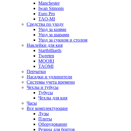
Manchester
Iwan Simonis
Euro Pro
TAO-MI
Средства по уходу
Уход за киями
Уход за шарами
Уход за сукном и столом
Наклейки для кия
Startbilliards
Tweeten
MOORI
TAOMI
Перчатки
Насадки и удлинители
Системы учета времени
Чехлы и тубусы
Тубусы
Чехлы для кия
Часы
Все комплектующие
Лузы
Плиты
Оборудование
Резина для бортов