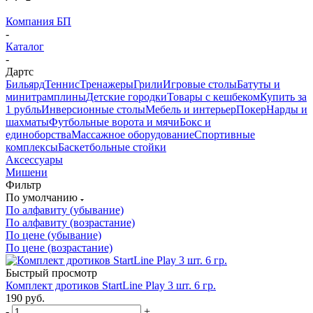
Компания БП
-
Каталог
-
Дартс
Бильярд
Теннис
Тренажеры
Грили
Игровые столы
Батуты и
минитрамплины
Детские городки
Товары с кешбеком
Купить за
1 рубль
Инверсионные столы
Мебель и интерьер
Покер
Нарды и
шахматы
Футбольные ворота и мячи
Бокс и
единоборства
Массажное оборудование
Спортивные
комплексы
Баскетбольные стойки
Аксессуары
Мишени
Фильтр
По умолчанию
По алфавиту (убывание)
По алфавиту (возрастание)
По цене (убывание)
По цене (возрастание)
Быстрый просмотр
Комплект дротиков StartLine Play 3 шт. 6 гр.
190
руб.
-
+