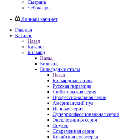
Сызрань
Чебоксары
Личный кабинет
Главная
Каталог
Назад
Каталог
Бильярд
Назад
Бильярд
Бильярдные столы
Назад
Бильярдные столы
Русская пирамида
Любительская серия
Профессиональная серия
Американский пул
Игровая серия
Суперпрофессиональная серия
Эксклюзивная серия
Снукер
Современная серия
Китайская восьмерка