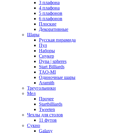
3 плафона
4 плафона
5 плафонов
6 плафонов
Плоские
Декоративные
Шары
Русская пирамида
Пул
Наборы
Снукер
Dyna | spheres
Start Billiards
TAO-MI
Одиночные шары
Aramith
Треугольники
Мел
Прочее
Startbilliards
Tweeten
Чехлы для столов
11 футов
Сукно
Galaxy