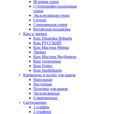
Игровая серия
Суперпрофессиональная
серия
Эксклюзивная серия
Снукер
Современная серия
Китайская восьмерка
Кии и древки
Кии Dinamika Billiards
Кии РУССКИЙ
Кии Мастера Рябова
Древко
Кии Мастера Якубовича
Кии уцененные
Кии Vortex
Кии Startbilliards
Киевницы и полки для шаров
Напольная
Настенная
Полочки для шаров
Эксклюзивные
Современные
Светильники
1 плафон
2 плафона