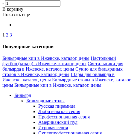
-
+
В корзину
Показать еще
1
2
3
Популярные категории
Бильярдные кии в Ижевске, каталог, цены
Настольный
футбол (кикер) в Ижевске, каталог, цены
Светильники для
бильярда в Ижевске, каталог, цены
Сукно для бильярдных
столов в Ижевске, каталог, цены
Шары для бильярда в
Ижевске, каталог, цены
Бильярдные столы в Ижевске, каталог,
цены
Бильярдные кии в Ижевске, каталог, цены
Бильярд
Бильярдные столы
Русская пирамида
Любительская серия
Профессиональная серия
Американский пул
Игровая серия
Суперпрофессиональная серия