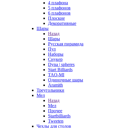
4 плафона
5 плафонов
6 плафонов
Плоские
Декоративные
Шары
Назад
Шары
Русская пирамида
Пул
Наборы
Снукер
Dyna | spheres
Start Billiards
TAO-MI
Одиночные шары
Aramith
Треугольники
Мел
Назад
Мел
Прочее
Startbilliards
Tweeten
Чехлы для столов