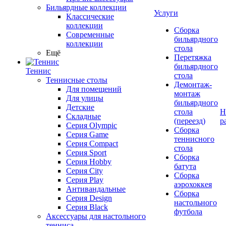
Бильярдные коллекции
Услуги
Классические
коллекции
Сборка
Современные
бильярдного
коллекции
стола
Ещё
Перетяжка
бильярдного
Теннис
стола
Теннисные столы
Демонтаж-
Для помещений
монтаж
Для улицы
бильярдного
Детские
стола
Н
Складные
(переезд)
р
Серия Olympic
Сборка
Серия Game
теннисного
Серия Compact
стола
Серия Sport
Сборка
Серия Hobby
батута
Серия City
Сборка
Серия Play
аэрохоккея
Антивандальные
Сборка
Серия Design
настольного
Серия Black
футбола
Аксессуары для настольного
тенниса