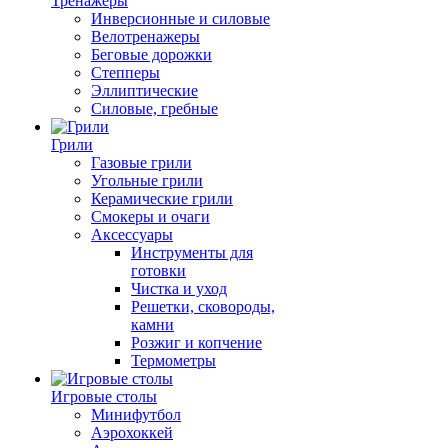
Тренажеры
Инверсионные и силовые
Велотренажеры
Беговые дорожки
Степперы
Эллиптические
Силовые, гребные
Грили
Газовые грили
Угольные грили
Керамические грили
Смокеры и очаги
Аксессуары
Инструменты для
готовки
Чистка и уход
Решетки, сковороды,
камни
Розжиг и копчение
Термометры
Игровые столы
Минифутбол
Аэрохоккей