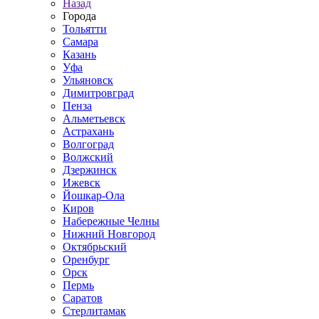
Назад
Города
Тольятти
Самара
Казань
Уфа
Ульяновск
Димитровград
Пенза
Альметьевск
Астрахань
Волгоград
Волжский
Дзержинск
Ижевск
Йошкар-Ола
Киров
Набережные Челны
Нижний Новгород
Октябрьский
Оренбург
Орск
Пермь
Саратов
Стерлитамак