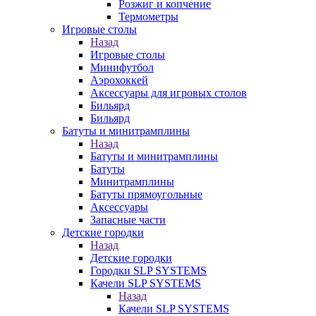
Розжиг и копчение
Термометры
Игровые столы
Назад
Игровые столы
Минифутбол
Аэрохоккей
Аксессуары для игровых столов
Бильяpд
Бильяpд
Батуты и минитрамплины
Назад
Батуты и минитрамплины
Батуты
Минитрамплины
Батуты прямоугольные
Аксессуары
Запасные части
Детские городки
Назад
Детские городки
Городки SLP SYSTEMS
Качели SLP SYSTEMS
Назад
Качели SLP SYSTEMS