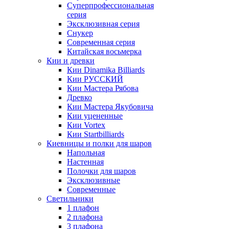
Суперпрофессиональная
серия
Эксклюзивная серия
Снукер
Современная серия
Китайская восьмерка
Кии и древки
Кии Dinamika Billiards
Кии РУССКИЙ
Кии Мастера Рябова
Древко
Кии Мастера Якубовича
Кии уцененные
Кии Vortex
Кии Startbilliards
Киевницы и полки для шаров
Напольная
Настенная
Полочки для шаров
Эксклюзивные
Современные
Светильники
1 плафон
2 плафона
3 плафона