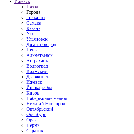
Ижевск
Назад
Города
Тольятти
Самара
Казань
Уфа
Ульяновск
Димитровград
Пенза
Альметьевск
Астрахань
Волгоград
Волжский
Дзержинск
Ижевск
Йошкар-Ола
Киров
Набережные Челны
Нижний Новгород
Октябрьский
Оренбург
Орск
Пермь
Саратов