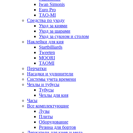
Iwan Simonis
Euro Pro
TAO-MI
Средства по уходу
Уход за киями
Уход за шарами
Уход за сукном и столом
Наклейки для кия
Startbilliards
Tweeten
MOORI
TAOMI
Перчатки
Насадки и удлинители
Системы учета времени
Чехлы и тубусы
Тубусы
Чехлы для кия
Часы
Все комплектующие
Лузы
Плиты
Оборудование
Резина для бортов
Держатели для киев и мела