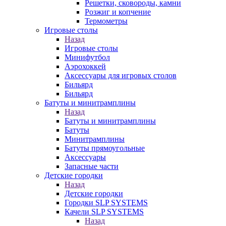
Решетки, сковороды, камни
Розжиг и копчение
Термометры
Игровые столы
Назад
Игровые столы
Минифутбол
Аэрохоккей
Аксессуары для игровых столов
Бильяpд
Бильяpд
Батуты и минитрамплины
Назад
Батуты и минитрамплины
Батуты
Минитрамплины
Батуты прямоугольные
Аксессуары
Запасные части
Детские городки
Назад
Детские городки
Городки SLP SYSTEMS
Качели SLP SYSTEMS
Назад