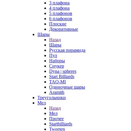
3 плафона
4 плафона
5 плафонов
6 плафонов
Плоские
Декоративные
Шары
Назад
Шары
Русская пирамида
Пул
Наборы
Снукер
Dyna | spheres
Start Billiards
TAO-MI
Одиночные шары
Aramith
Треугольники
Мел
Назад
Мел
Прочее
Startbilliards
Tweeten