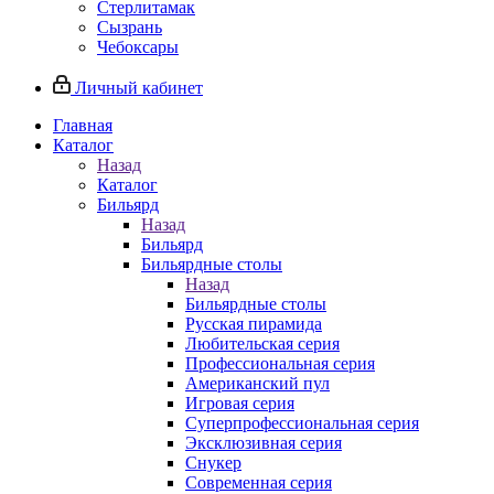
Стерлитамак
Сызрань
Чебоксары
Личный кабинет
Главная
Каталог
Назад
Каталог
Бильярд
Назад
Бильярд
Бильярдные столы
Назад
Бильярдные столы
Русская пирамида
Любительская серия
Профессиональная серия
Американский пул
Игровая серия
Суперпрофессиональная серия
Эксклюзивная серия
Снукер
Современная серия