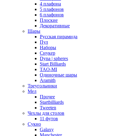
4 плафона
5 плафонов
6 плафонов
Плоские
Декоративные
Шары
Русская пирамида
Пул
Наборы
Снукер
Dyna | spheres
Start Billiards
TAO-MI
Одиночные шары
Aramith
Треугольники
Мел
Прочее
Startbilliards
Tweeten
Чехлы для столов
11 футов
Сукно
Galaxy
Manchester