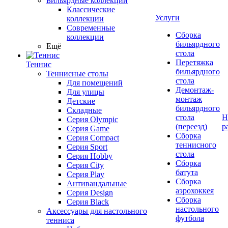
Бильярдные коллекции
Классические
Услуги
коллекции
Современные
Сборка
коллекции
бильярдного
Ещё
стола
Перетяжка
Теннис
бильярдного
Теннисные столы
стола
Для помещений
Демонтаж-
Для улицы
монтаж
Детские
бильярдного
Складные
стола
Н
Серия Olympic
(переезд)
р
Серия Game
Сборка
Серия Compact
теннисного
Серия Sport
стола
Серия Hobby
Сборка
Серия City
батута
Серия Play
Сборка
Антивандальные
аэрохоккея
Серия Design
Сборка
Серия Black
настольного
Аксессуары для настольного
футбола
тенниса