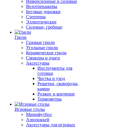
Инверсионные и силовые
Велотренажеры
Беговые дорожки
Степперы
Эллиптические
Силовые, гребные
Грили
Газовые грили
Угольные грили
Керамические грили
Смокеры и очаги
Аксессуары
Инструменты для
готовки
Чистка и уход
Решетки, сковороды,
камни
Розжиг и копчение
Термометры
Игровые столы
Минифутбол
Аэрохоккей
Аксессуары для игровых