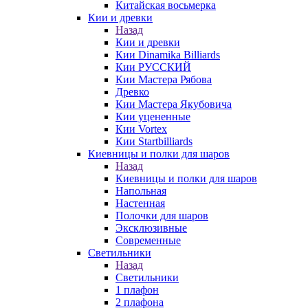
Китайская восьмерка
Кии и древки
Назад
Кии и древки
Кии Dinamika Billiards
Кии РУССКИЙ
Кии Мастера Рябова
Древко
Кии Мастера Якубовича
Кии уцененные
Кии Vortex
Кии Startbilliards
Киевницы и полки для шаров
Назад
Киевницы и полки для шаров
Напольная
Настенная
Полочки для шаров
Эксклюзивные
Современные
Светильники
Назад
Светильники
1 плафон
2 плафона